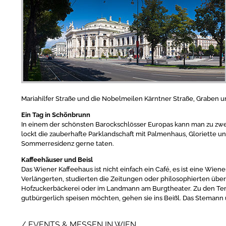
Mariahilfer Straße und die Nobelmeilen Kärntner Straße, Graben u
Ein Tag in Schönbrunn
In einem der schönsten Barockschlösser Europas kann man zu zwe
lockt die zauberhafte Parklandschaft mit Palmenhaus, Gloriette und
Sommerresidenz gerne taten.
Kaffeehäuser und Beisl
Das Wiener Kaffeehaus ist nicht einfach ein Café, es ist eine Wie
Verlängerten, studierten die Zeitungen oder philosophierten über Go
Hofzuckerbäckerei oder im Landmann am Burgtheater. Zu den Tem
gutbürgerlich speisen möchten, gehen sie ins Beißl. Das Stemann 
EVENTS & MESSEN IN WIEN