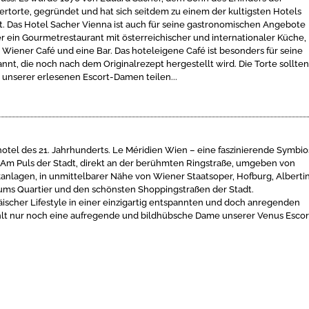
torte, gegründet und hat sich seitdem zu einem der kultigsten Hotels
. Das Hotel Sacher Vienna ist auch für seine gastronomischen Angebote
r ein Gourmetrestaurant mit österreichischer und internationaler Küche,
es Wiener Café und eine Bar. Das hoteleigene Café ist besonders für seine
nnt, die noch nach dem Originalrezept hergestellt wird. Die Torte sollte
er unserer erlesenen Escort-Damen teilen...
otel des 21. Jahrhunderts. Le Méridien Wien – eine faszinierende Symbi
 Am Puls der Stadt, direkt an der berühmten Ringstraße, umgeben von
kanlagen, in unmittelbarer Nähe von Wiener Staatsoper, Hofburg, Albertin
ums Quartier und den schönsten Shoppingstraßen der Stadt.
scher Lifestyle in einer einzigartig entspannten und doch anregenden
lt nur noch eine aufregende und bildhübsche Dame unserer Venus Escor