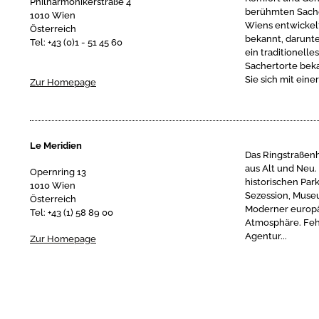
Philharmonikerstraße 4
berühmten Sacher
1010 Wien
Wiens entwickelt
Österreich
bekannt, darunte
Tel: +43 (0)1 - 51 45 60
ein traditionell
Sachertorte beka
Sie sich mit ein
Zur Homepage
Le Meridien
Das Ringstraßenh
aus Alt und Neu.
Opernring 13
historischen Par
1010 Wien
Sezession, Muse
Österreich
Moderner europäi
Tel: +43 (1) 58 89 00
Atmosphäre. Feh
Agentur...
Zur Homepage