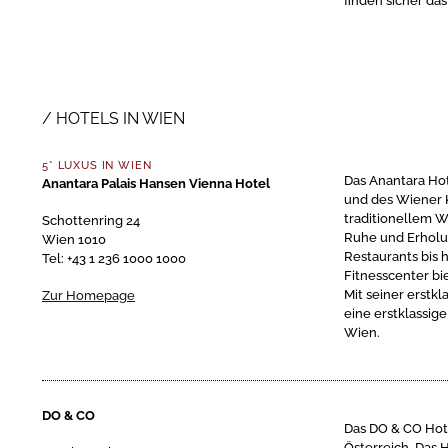
finden sicher da
HOTELS IN WIEN
5* LUXUS IN WIEN
Das Anantara Hot
Anantara Palais Hansen Vienna Hotel
und des Wiener 
traditionellem W
Schottenring 24
Ruhe und Erholu
Wien 1010
Restaurants bis
Tel: +43 1 236 1000 1000
Fitnesscenter bi
Mit seiner erstk
Zur Homepage
eine erstklassig
Wien.
DO & CO
Das DO & CO Hote
Österreich. Das 