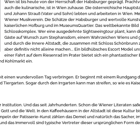
Wien ist bis heute von der Herrschaft der Habsburger geprägt. Prachtvo
auch die kulinarische, ist in Wien zuhause. Die österreichische Haupts
und Johann Strauß (Vater und Sohn) lebten und arbeiteten in Wien. 
Wiener Musikverein. Die Schätze der Habsburger und wertvolle Kunstwe
kaiserlichen Hofburg und im MuseumsQuartier. Das weltbekannte Bild 
Schlosskomplex. Wer eine ausgedehnte Sightseeingtour plant, kann di
Gäste auf Wunsch zum Stephansdom, einem Wahrzeichen Wiens und gan
und durch die Innere Altstadt, die zusammen mit Schloss Schönbrunn 
aber definitiv nicht alleine machen... Ein bildhübsches Escort Model u
einer Fahrt auf dem Riesenrad im Prater bietet sich ein phantastisch
nd Kohlmarkt ein.
it einen wundervollen Tag verbringen. Er beginnt mit einem Rundgang du
 Tiergarten. Sogar durch den Irrgarten kann man streifen, so wie es Kaiser
ner Institution. Und das seit Jahrhunderten. Schon die Wiener Literaten 
tt und die Welt. In den Kaffeehäusern in der Altstadt ist diese Kultur bis
peln der Patisserie-Kunst zählen das Demel und natürlich das Sacher, 
und das Immervoll sind typische Vertreter dieser ursprünglichen Form de