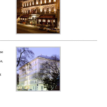
n
ose
a,
t