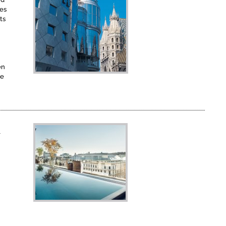
des
ts
en
ie
r