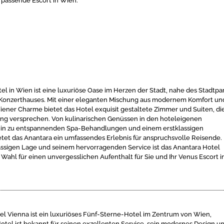
s passende Escort in Wien.
el in Wien ist eine luxuriöse Oase im Herzen der Stadt, nahe des Stadtpa
Konzerthauses. Mit einer eleganten Mischung aus modernem Komfort un
iener Charme bietet das Hotel exquisit gestaltete Zimmer und Suiten, di
ng versprechen. Von kulinarischen Genüssen in den hoteleigenen
 hin zu entspannenden Spa-Behandlungen und einem erstklassigen
etet das Anantara ein umfassendes Erlebnis für anspruchsvolle Reisende.
lassigen Lage und seinem hervorragenden Service ist das Anantara Hotel
e Wahl für einen unvergesslichen Aufenthalt für Sie und Ihr Venus Escort i
l Vienna ist ein luxuriöses Fünf-Sterne-Hotel im Zentrum von Wien,
Hotel ist bekannt für seinen exzellenten Service, sein modernes Design u