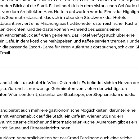
den Blick auf die Stadt. Es befindet sich in dem historischen Gebäude 
 von dem Architekten Hans Hollein entworfen wurde. Eines der Highligh
das Gourmetrestaurant, das sich im obersten Stockwerk des Hotels
staurant serviert eine Mischung aus traditioneller österreichischer Küche
len Gerichten, und die Gäste können während des Essens einen
 Panoramablick auf Wien genießen. Das Hotel verfügt auch über eine
ein Café, in dem köstliche Mehlspeisen und Kaffee serviert werden. Für d
och die passende Escort-Dame für Ihren Aufenthalt dort suchen, schicken S
 Email.
and ist ein Luxushotel in Wien, Österreich. Es befindet sich im Herzen de
ngstraße, und ist nur wenige Gehminuten von vielen der wichtigsten
ten Wiens entfernt, darunter die Staatsoper, der Stephansdom und die
nand bietet auch mehrere gastronomische Möglichkeiten, darunter eine
 mit Panoramablick auf die Stadt, ein Café im Wiener Stil und ein
t mit österreichischer und internationaler Küche. Außerdem gibt es ein
 mit Sauna und Fitnesseinrichtungen.
xuriösen Annehmlichkeiten hat das Grand Ferdinand auch eine reiche