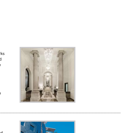
rks
d
e
n
nd