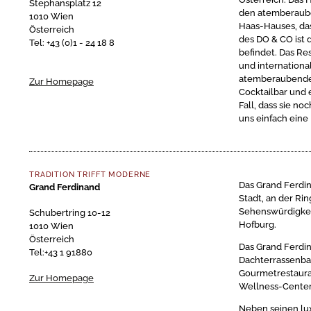
Stephansplatz 12
den atemberauben
1010 Wien
Haas-Hauses, das
Österreich
des DO & CO ist 
Tel: +43 (0)1 - 24 18 8
befindet. Das Re
und internationa
atemberaubenden
Zur Homepage
Cocktailbar und 
Fall, dass sie n
uns einfach eine
TRADITION TRIFFT MODERNE
Das Grand Ferdin
Grand Ferdinand
Stadt, an der Ri
Sehenswürdigkei
Schubertring 10-12
Hofburg.
1010 Wien
Österreich
Das Grand Ferdi
Tel:+43 1 91880
Dachterrassenbar
Gourmetrestauran
Zur Homepage
Wellness-Center
Neben seinen lu