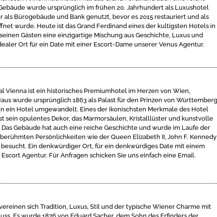
Gebäude wurde ursprünglich im frühen 20. Jahrhundert als Luxushotel
r als Bürogebäude und Bank genutzt, bevor es 2015 restauriert und als
fnet wurde. Heute ist das Grand Ferdinand eines der kultigsten Hotels in
seinen Gästen eine einzigartige Mischung aus Geschichte, Luxus und
idealer Ort für ein Date mit einer Escort-Dame unserer Venus Agentur.
al Vienna ist ein historisches Premiumhotel im Herzen von Wien,
Haus wurde ursprünglich 1863 als Palast für den Prinzen von Württember
in ein Hotel umgewandelt. Eines der ikonischsten Merkmale des Hotel
ist sein opulentes Dekor, das Marmorsäulen, Kristalllüster und kunstvolle
. Das Gebäude hat auch eine reiche Geschichte und wurde im Laufe der
 berühmten Persönlichkeiten wie der Queen Elizabeth II, John F. Kennedy
. besucht. Ein denkwürdiger Ort, für ein denkwürdiges Date mit einem
Escort Agentur. Für Anfragen schicken Sie uns einfach eine Email.
vereinen sich Tradition, Luxus, Stil und der typische Wiener Charme mit
uss. Es wurde 1876 von Eduard Sacher, dem Sohn des Erfinders der