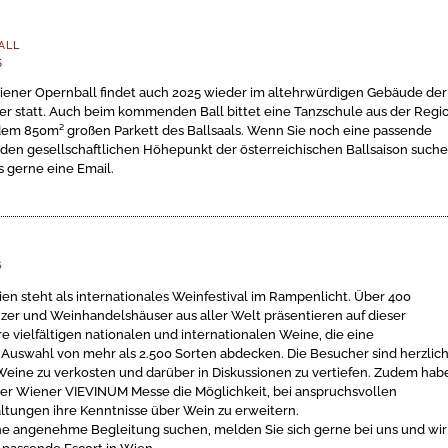
ALL
5
ener Opernball findet auch 2025 wieder im altehrwürdigen Gebäude der
r statt. Auch beim kommenden Ball bittet eine Tanzschule aus der Regi
dem 850m² großen Parkett des Ballsaals. Wenn Sie noch eine passende
den gesellschaftlichen Höhepunkt der österreichischen Ballsaison suche
s gerne eine Email.
6
n steht als internationales Weinfestival im Rampenlicht. Über 400
er und Weinhandelshäuser aus aller Welt präsentieren auf dieser
re vielfältigen nationalen und internationalen Weine, die eine
Auswahl von mehr als 2.500 Sorten abdecken. Die Besucher sind herzlic
Weine zu verkosten und darüber in Diskussionen zu vertiefen. Zudem hab
der Wiener VIEVINUM Messe die Möglichkeit, bei anspruchsvollen
tungen ihre Kenntnisse über Wein zu erweitern.
ine angenehme Begleitung suchen, melden Sie sich gerne bei uns und wir