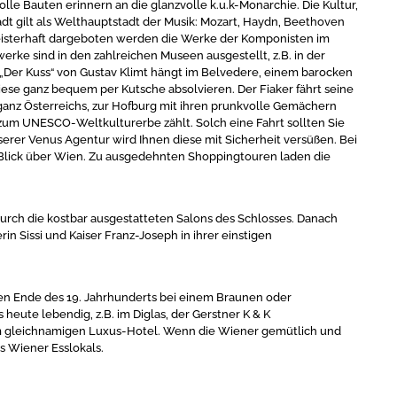
lle Bauten erinnern an die glanzvolle k.u.k-Monarchie. Die Kultur,
tadt gilt als Welthauptstadt der Musik: Mozart, Haydn, Beethoven
Meisterhaft dargeboten werden die Werke der Komponisten im
rke sind in den zahlreichen Museen ausgestellt, z.B. in der
„Der Kuss“ von Gustav Klimt hängt im Belvedere, einem barocken
ese ganz bequem per Kutsche absolvieren. Der Fiaker fährt seine
z Österreichs, zur Hofburg mit ihren prunkvolle Gemächern
zum UNESCO-Weltkulturerbe zählt. Solch eine Fahrt sollten Sie
nserer Venus Agentur wird Ihnen diese mit Sicherheit versüßen. Bei
er Blick über Wien. Zu ausgedehnten Shoppingtouren laden die
rch die kostbar ausgestatteten Salons des Schlosses. Danach
in Sissi und Kaiser Franz-Joseph in ihrer einstigen
saßen Ende des 19. Jahrhunderts bei einem Braunen oder
 heute lebendig, z.B. im Diglas, der Gerstner K & K
im gleichnamigen Luxus-Hotel. Wenn die Wiener gemütlich und
s Wiener Esslokals.