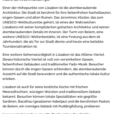
Einer der Höhepunkte von Lissabon ist die atemberaubende
Architektur. Die Stadt ist berühmt für ihre farbenfrohen Kachelbauten,
engen Gassen und alten Ruinen. Das Jeronimos-Kloster, das zum
UNESCO-Weltkulturerbe gehört, ist eines der Wahrzeichen
Lissabons mit seiner komplizierten gotischen Architektur und seinen
atemberaubenden Details im Inneren. Der Turm von Belem, eine
weitere UNESCO-Welterbestätte, ist eine Festung aus dem 16.
Jahrhundert, die als Tor zur Stadt diente und heute eine beliebte
Touristenattraktion ist.
Eine weitere Sehenswürdigkeit in Lissabon ist das Alfama-Viertel.
Dieses historische Viertel ist voll von verwinkelten Gassen,
farbenfrohen Gebäuden und traditioneller Fado-Musik. Besucher
können durch die engen Gassen schlendern, die atemberaubende
Aussicht auf die Stadt bewundern und die authentische lokale Kultur
erleben.
Lissabon ist auch für seine köstliche Küche mit frischen
Meeresfrüchten, würzigen Würsten und traditionellem Gebäck
bekannt. Besucher können lokale Spezialitäten wie gegrillte
Sardinen, Bacalhau (gesalzener Kabeljau) und die berühmten Pasteis
de Belem, ein cremiges Gebäck mit Puddingfüllung, probieren.