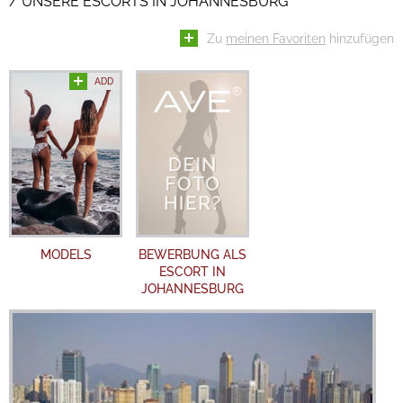
UNSERE ESCORTS IN JOHANNESBURG
Zu
meinen Favoriten
hinzufügen
ADD
MODELS
BEWERBUNG ALS
ESCORT IN
JOHANNESBURG