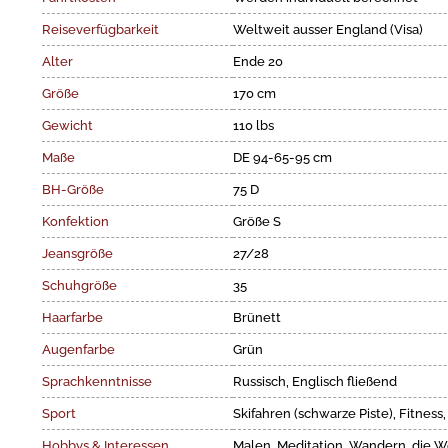
Reiseverfügbarkeit
Weltweit ausser England (Visa)
Alter
Ende 20
Größe
170 cm
Gewicht
110 lbs
Maße
DE 94-65-95 cm
BH-Größe
75 D
Konfektion
Größe S
Jeansgröße
27/28
Schuhgröße
35
Haarfarbe
Brünett
Augenfarbe
Grün
Sprachkenntnisse
Russisch, Englisch fließend
Sport
Skifahren (schwarze Piste), Fitness
Hobbys & Interessen
Malen, Meditation, Wandern, die W