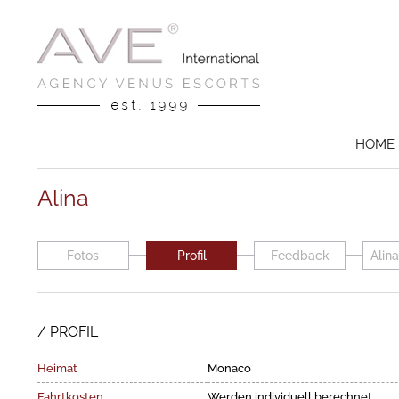
HOME
Alina
Fotos
Profil
Feedback
Alin
PROFIL
Heimat
Monaco
Fahrtkosten
Werden individuell berechnet