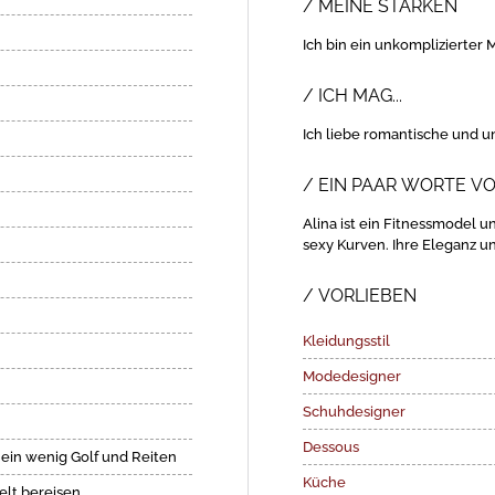
MEINE STÄRKEN
Ich bin ein unkomplizierter M
ICH MAG...
Ich liebe romantische und 
EIN PAAR WORTE VO
Alina ist ein Fitnessmodel u
sexy Kurven. Ihre Eleganz u
VORLIEBEN
Kleidungsstil
Modedesigner
Schuhdesigner
Dessous
, ein wenig Golf und Reiten
Küche
elt bereisen