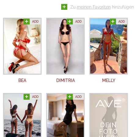
Zu
meinen Favoriten
hinzufügen
ADD
ADD
ADD
BEA
DIMITRIA
MELLY
ADD
ADD