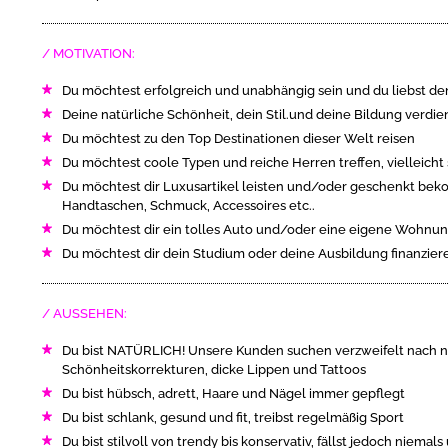
MOTIVATION:
Du möchtest erfolgreich und unabhängig sein und du liebst den
Deine natürliche Schönheit, dein Stil.und deine Bildung verdi
Du möchtest zu den Top Destinationen dieser Welt reisen
Du möchtest coole Typen und reiche Herren treffen, vielleich
Du möchtest dir Luxusartikel leisten und/oder geschenkt bek
Handtaschen, Schmuck, Accessoires etc..
Du möchtest dir ein tolles Auto und/oder eine eigene Wohnu
Du möchtest dir dein Studium oder deine Ausbildung finanzier
AUSSEHEN:
Du bist NATÜRLICH! Unsere Kunden suchen verzweifelt nach n
Schönheitskorrekturen, dicke Lippen und Tattoos
Du bist hübsch, adrett, Haare und Nägel immer gepflegt
Du bist schlank, gesund und fit, treibst regelmäßig Sport
Du bist stilvoll von trendy bis konservativ, fällst jedoch niem