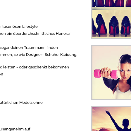
 luxuriösen Lifestyle
enen ein überdurchschnittliches Honorar
t sogar deinen Traummann finden
ommen, so wie Designer- Schuhe, Kleidung,
ng leisten - oder geschenkt bekommen
en
atürlichen Models ohne
als unangenehm auf