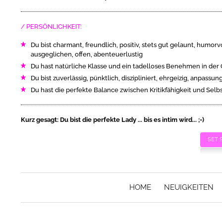
PERSÖNLICHKEIT:
Du bist charmant, freundlich, positiv, stets gut gelaunt, humorv
ausgeglichen, offen, abenteuerlustig
Du hast natürliche Klasse und ein tadelloses Benehmen in der 
Du bist zuverlässig, pünktlich, diszipliniert, ehrgeizig, anpassun
Du hast die perfekte Balance zwischen Kritikfähigkeit und Sel
Kurz gesagt: Du bist die perfekte Lady ... bis es intim wird... ;-)
SET 
HOME
NEUIGKEITEN