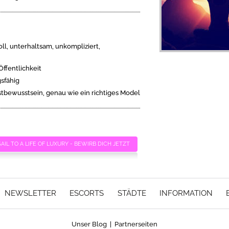
oll, unterhaltsam, unkompliziert,
Öffentlichkeit
gsfähig
bstbewusstsein, genau wie ein richtiges Model
SAIL TO A LIFE OF LUXURY - BEWIRB DICH JETZT
NEWSLETTER
ESCORTS
STÄDTE
INFORMATION
Unser Blog
|
Partnerseiten