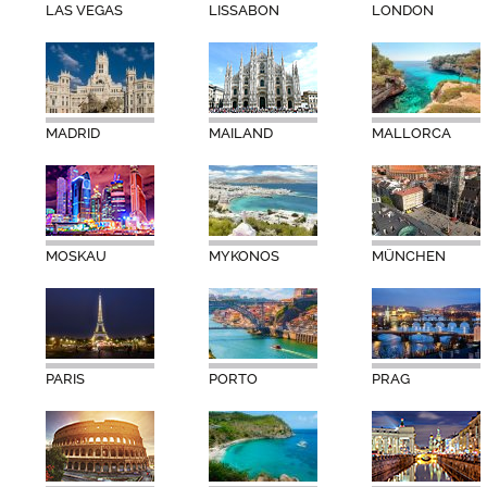
LAS VEGAS
LISSABON
LONDON
MADRID
MAILAND
MALLORCA
MOSKAU
MYKONOS
MÜNCHEN
PARIS
PORTO
PRAG