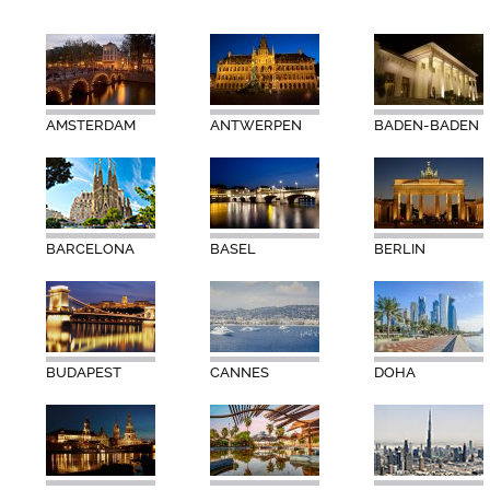
AMSTERDAM
ANTWERPEN
BADEN-BADEN
BARCELONA
BASEL
BERLIN
BUDAPEST
CANNES
DOHA